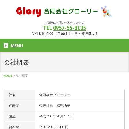
お気軽にお問い合わせください
TEL
0957-55-8135
受付時間 9:00 - 17:00 [ 土・日・祝日除く ]
MENU
会社概要
HOME
»
会社概要
社名
合同会社グローリー
代表者
代表社員 福島功子
設立
平成２０年４月１４日
資本金
２,０２０,０００円