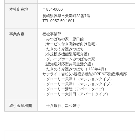
本社所在地
〒854-0006
長崎県諫早市天満町28番7号
TEL 0957-50-1801
事業内容
福祉事業部
・みつばちの家 原口館
（サービス付き高齢者向け住宅）
・たきのう介護みつばち
（小規模多機能型居宅介護）
・グループホームみつばちの家
（認知症対応型共同生活介護）
・たきのう介護みつばち（H28年4月）
サテライト岩松(小規模多機能)OPEN不動産事業部
・グローリー貝津Ⅰ（マンションタイプ）
・グローリー貝津Ⅱ（マンションタイプ）
・グローリー溝陸（アパートタイプ）
・グローリー大川田（アパートタイプ）
取引金融機関
十八銀行、親和銀行